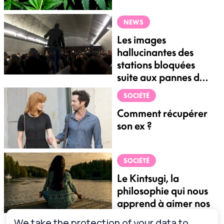
NEWS
Les images
hallucinantes des
stations bloquées
suite aux pannes de
RER
SOCIÉTÉ
Comment récupérer
son ex ?
SOCIÉTÉ
Le Kintsugi, la
philosophie qui nous
apprend à aimer nos
défauts
We take the protection of your data to