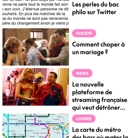
Les perles du bac
philo sur Twitter
SOCIÉTÉ
Comment choper à
un mariage ?
NEWS
La nouvelle
plateforme de
streaming française
qui veut détrôner
Netflix
LOISIRS
La carte du métro
des bars où mater la