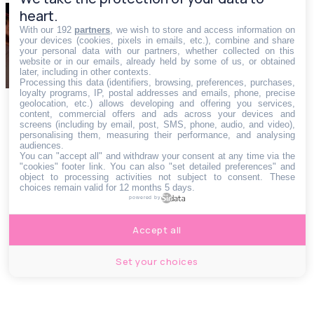
heart.
SOCIÉTÉ
With our 192
partners
, we wish to store and access information on
Le top des jeux
your devices (cookies, pixels in emails, etc.), combine and share
your personal data with our partners, whether collected on this
d\'alcool à tester cet
website or in our emails, already held by some of us, or obtained
été
later, including in other contexts.
Processing this data (identifiers, browsing, preferences, purchases,
loyalty programs, IP, postal addresses and emails, phone, precise
geolocation, etc.) allows developing and offering you services,
content, commercial offers and ads across your devices and
screens (including by email, post, SMS, phone, audio, and video),
personalising them, measuring their performance, and analysing
audiences.
You can "accept all" and withdraw your consent at any time via the
"cookies" footer link
. You can also "set detailed preferences" and
object to processing activities not subject to consent. These
choices remain valid for 12 months 5 days.
powered by
Accept all
Set your choices
CONTACTS
JOBS
BBAGENCY