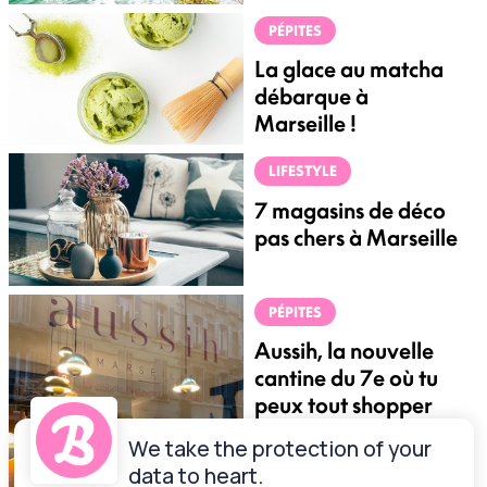
PÉPITES
La glace au matcha
débarque à
Marseille !
LIFESTYLE
7 magasins de déco
pas chers à Marseille
PÉPITES
Aussih, la nouvelle
cantine du 7e où tu
peux tout shopper
We take the protection of your
data to heart.