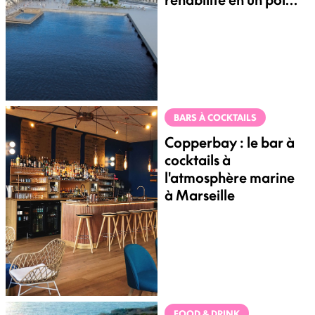
multi-loisirs
BARS À COCKTAILS
Copperbay : le bar à
cocktails à
l'atmosphère marine
à Marseille
FOOD & DRINK