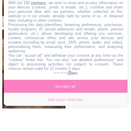
With our 192
partners
, we wish to store and access information on
your devices (cookies, pixels in emails, etc.), combine and share
your personal data with our partners, whether collected on this
website or in our emails, already held by some of us, or obtained
later, including in other contexts.
Processing this data (identifiers, browsing, preferences, purchases,
loyalty programs, IP, postal addresses and emails, phone, precise
geolocation, etc.) allows developing and offering you services,
PÉPITES
content, commercial offers and ads across your devices and
screens (including by email, post, SMS, phone, audio, and video),
La Délicatesse, la
personalising them, measuring their performance, and analysing
nouvelle pépite
audiences.
You can "accept all" and withdraw your consent at any time via the
ultra-fraîche du 1er
"cookies" footer link
. You can also "set detailed preferences" and
object to processing activities not subject to consent. These
choices remain valid for 12 months 5 days.
powered by
Accept all
Set your choices
FOOD & DRINK
La vraie liste des 13