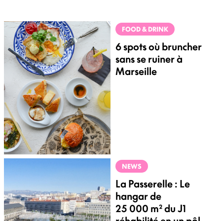
FOOD & DRINK
6 spots où bruncher
sans se ruiner à
Marseille
NEWS
La Passerelle : Le
hangar de
25 000 m² du J1
réhabilité en un pôle