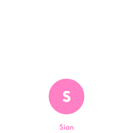
S
Sian