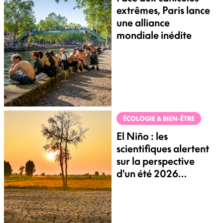
extrêmes, Paris lance
une alliance
mondiale inédite
ÉCOLOGIE & BIEN-ÊTRE
El Niño : les
scientifiques alertent
sur la perspective
d'un été 2026
extrême