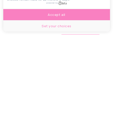
financement ?
powered by
Accept all
Set your choices
ÉCOLOGIE & BIEN-ÊTRE
Un nouveau parc de
16 000 m2 bientôt
accessible dans le 5e
ÉCOLOGIE & BIEN-ÊTRE