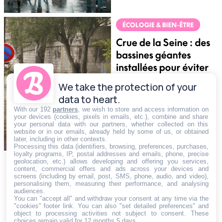
ÉCOLOGIE & BIEN-ÊTRE
Crue de la Seine : des
bassines géantes
installées pour éviter
les inondations
We take the protection of your
data to heart.
With our 192
partners
, we wish to store and access information on
your devices (cookies, pixels in emails, etc.), combine and share
your personal data with our partners, whether collected on this
website or in our emails, already held by some of us, or obtained
later, including in other contexts.
Processing this data (identifiers, browsing, preferences, purchases,
loyalty programs, IP, postal addresses and emails, phone, precise
geolocation, etc.) allows developing and offering you services,
ÉCOLOGIE & BIEN-ÊTRE
content, commercial offers and ads across your devices and
screens (including by email, post, SMS, phone, audio, and video),
Travaux de
personalising them, measuring their performance, and analysing
rénovation
audiences.
You can "accept all" and withdraw your consent at any time via the
copropriété : quelles
"cookies" footer link
. You can also "set detailed preferences" and
object to processing activities not subject to consent. These
démarches et
choices remain valid for 12 months 5 days.