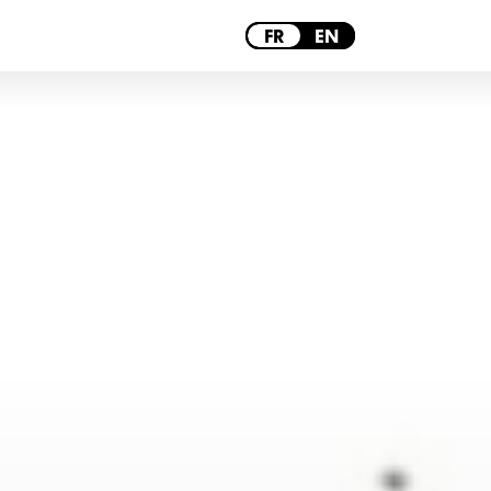
PARIS
FR
EN