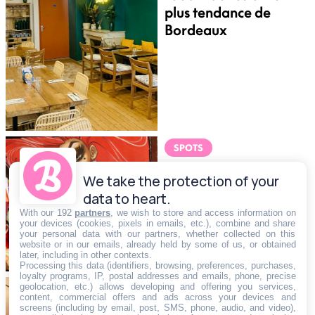
plus tendance de
Bordeaux
SPOTS
Les meilleures
We take the protection of your
adresses LGBT-
data to heart.
friendly de Bordeaux
With our 192
partners
, we wish to store and access information on
your devices (cookies, pixels in emails, etc.), combine and share
your personal data with our partners, whether collected on this
website or in our emails, already held by some of us, or obtained
later, including in other contexts.
Processing this data (identifiers, browsing, preferences, purchases,
loyalty programs, IP, postal addresses and emails, phone, precise
geolocation, etc.) allows developing and offering you services,
SOCIÉTÉ
content, commercial offers and ads across your devices and
screens (including by email, post, SMS, phone, audio, and video),
Dossier : Les plus