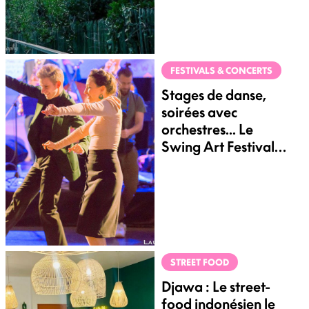
FESTIVALS & CONCERTS
Stages de danse,
soirées avec
orchestres... Le
Swing Art Festival
revient à Bordeaux
STREET FOOD
Djawa : Le street-
food indonésien le