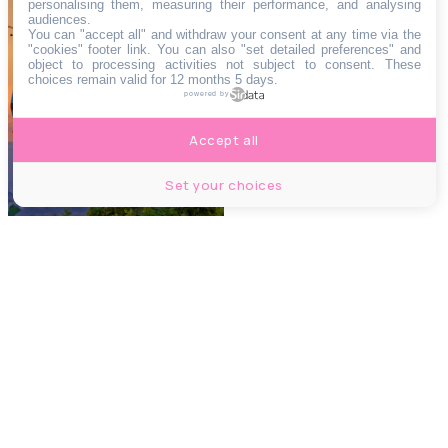
personalising them, measuring their performance, and analysing
grands chantiers qui
audiences.
You can "accept all" and withdraw your consent at any time via the
vont révolutionner
"cookies" footer link
. You can also "set detailed preferences" and
object to processing activities not subject to consent. These
Bordeaux en 2022
choices remain valid for 12 months 5 days.
powered by
Accept all
Set your choices
LOISIRS
5 destinations pour
un moment en pleine
nature vers
Bordeaux