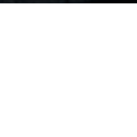
Melancholia ©Zentropa
Partager
Partager
Partager
Une nouvelle lune surnommée «
lune noire » va se produire ce week-
end, entraînant quelques