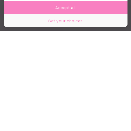
Accept all
Set your choices
©PeopleImages.com - Yuri A/Shutterstock
Partager
Partager
Partager