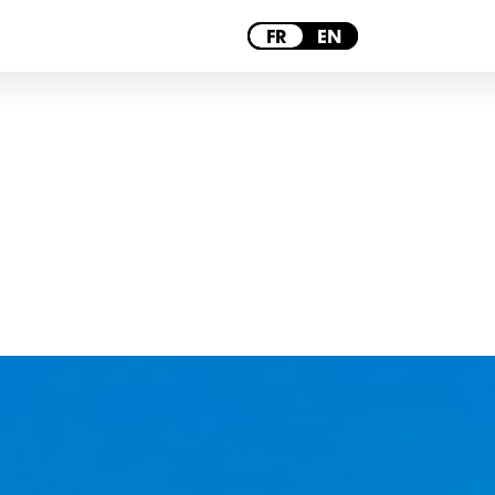
PARIS
FR
EN