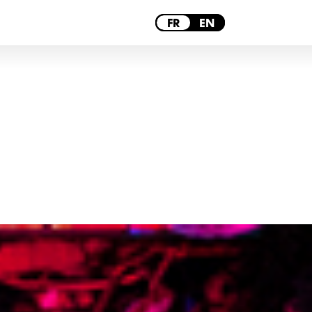
LYON
FR
EN