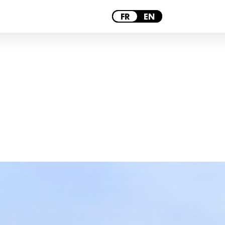
LYON
FR
EN