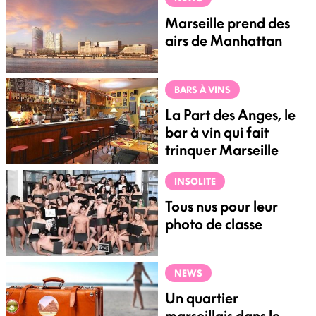
Marseille prend des
airs de Manhattan
BARS À VINS
La Part des Anges, le
bar à vin qui fait
trinquer Marseille
INSOLITE
Tous nus pour leur
photo de classe
NEWS
Un quartier
marseillais dans le