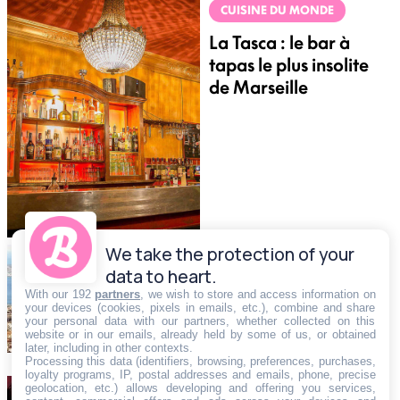
CUISINE DU MONDE
La Tasca : le bar à
tapas le plus insolite
de Marseille
We take the protection of your
NEWS
data to heart.
Marseille pourrait
With our 192
partners
, we wish to store and access information on
your devices (cookies, pixels in emails, etc.), combine and share
accueillir une partie
your personal data with our partners, whether collected on this
de l\'Exposition
website or in our emails, already held by some of us, or obtained
later, including in other contexts.
Universelle 2025
Processing this data (identifiers, browsing, preferences, purchases,
loyalty programs, IP, postal addresses and emails, phone, precise
geolocation, etc.) allows developing and offering you services,
INSOLITE