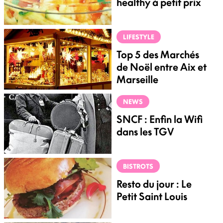
healthy à petit prix
LIFESTYLE
Top 5 des Marchés
de Noël entre Aix et
Marseille
NEWS
SNCF : Enfin la Wifi
dans les TGV
BISTROTS
Resto du jour : Le
Petit Saint Louis