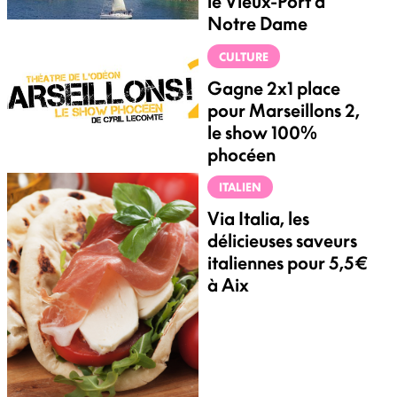
le Vieux-Port à
Notre Dame
CULTURE
Gagne 2x1 place
pour Marseillons 2,
le show 100%
phocéen
ITALIEN
Via Italia, les
délicieuses saveurs
italiennes pour 5,5€
à Aix