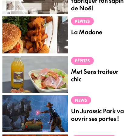
fabriquer ton sapin
de Noël
PÉPITES
La Madone
PÉPITES
Met Sens traiteur
chic
NEWS
Un Jurassic Park va
ouvrir ses portes !