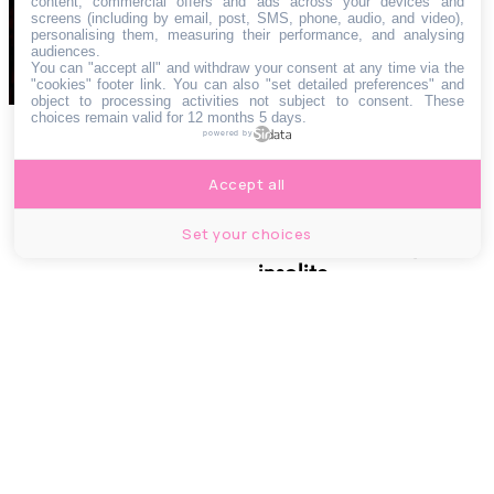
content, commercial offers and ads across your devices and
screens (including by email, post, SMS, phone, audio, and video),
Top 5 des tabacs
personalising them, measuring their performance, and analysing
ouverts tard le soir et
audiences.
You can "accept all" and withdraw your consent at any time via the
le dimanche à
"cookies" footer link
. You can also "set detailed preferences" and
object to processing activities not subject to consent. These
Marseille
choices remain valid for 12 months 5 days.
powered by
NEWS
Accept all
Marseille
merveilleuse dans un
Set your choices
nouveau timelapse
insolite
SPOTS
Top 6 des plus belles
architectures
modernes de
Marseille