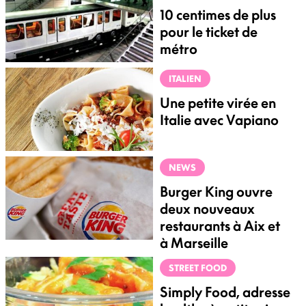
10 centimes de plus
pour le ticket de
métro
ITALIEN
Une petite virée en
Italie avec Vapiano
NEWS
Burger King ouvre
deux nouveaux
restaurants à Aix et
à Marseille
STREET FOOD
Simply Food, adresse