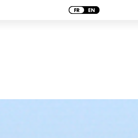
LYON
FR
EN