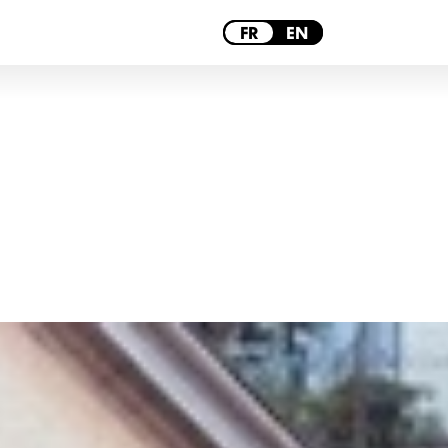
LYON
FR
EN