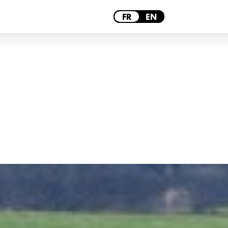
LYON
FR
EN