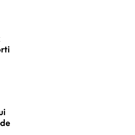
x
rti
ui
 de