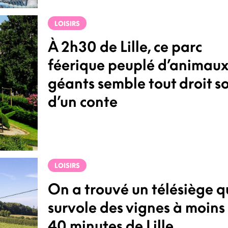
LOISIRS
À 2h30 de Lille, ce parc
féerique peuplé d’animau
géants semble tout droit so
d’un conte
LOISIRS
On a trouvé un télésiège q
survole des vignes à moins
40 minutes de Lille