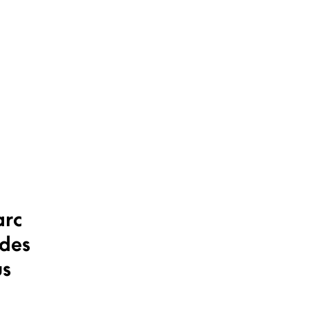
arc
 des
us