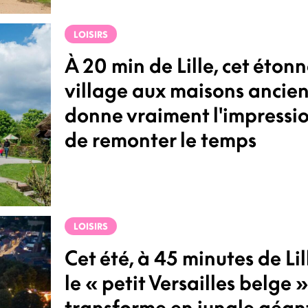
LOISIRS
À 20 min de Lille, cet éton
village aux maisons ancie
donne vraiment l'impressi
de remonter le temps
LOISIRS
Cet été, à 45 minutes de Lil
le « petit Versailles belge »
transforme en jungle géan