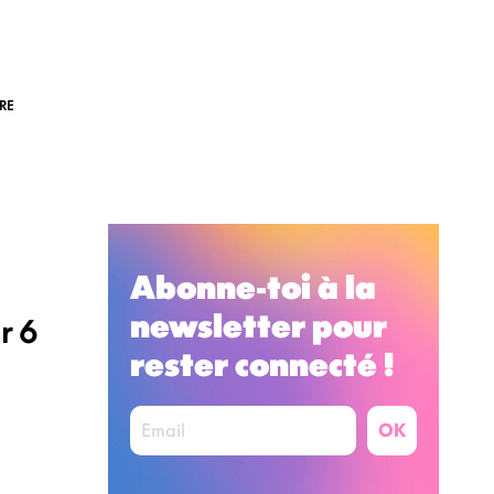
RE
Abonne-toi à la
newsletter pour
r 6
rester connecté !
OK