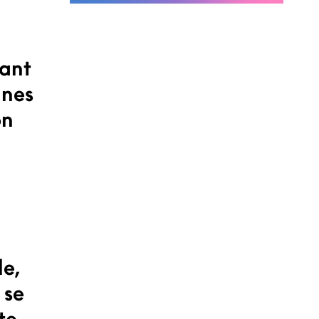
nant
nnes
on
le,
 se
te