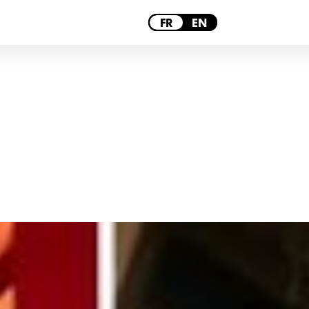
LILLE
FR
EN