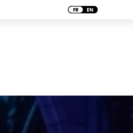
REIMS
FR
EN