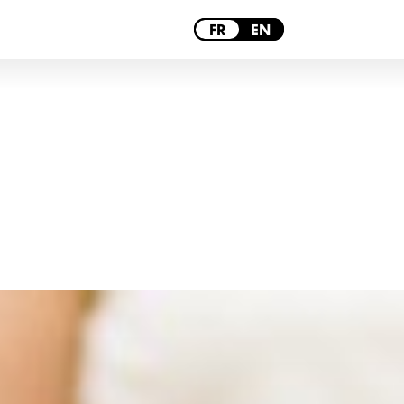
LILLE
FR
EN