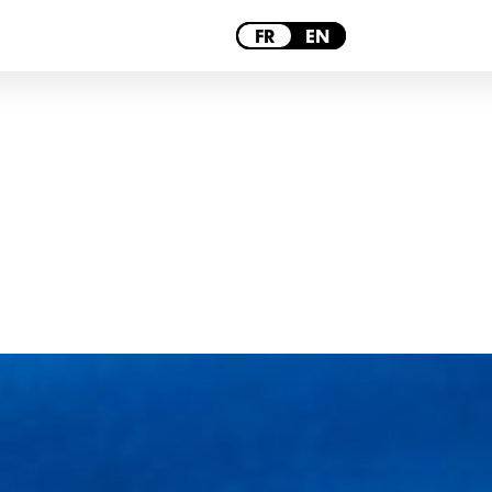
LILLE
FR
EN