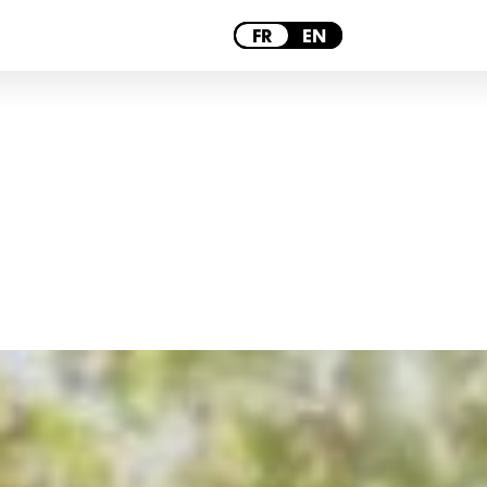
LILLE
FR
EN