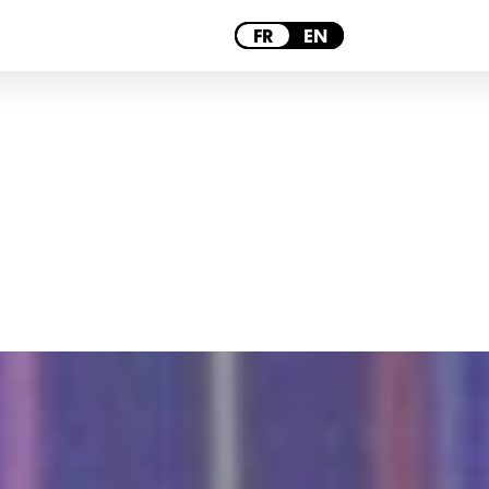
LILLE
FR
EN